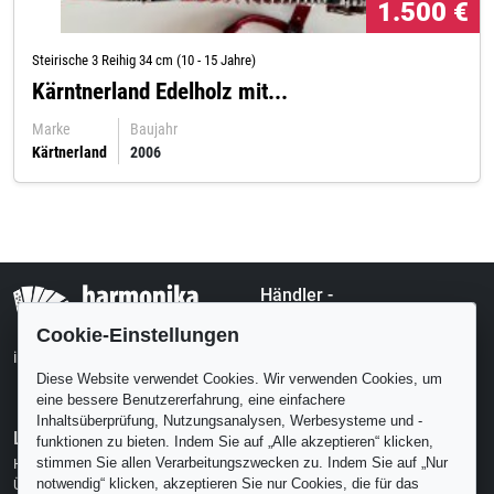
€
1.500 €
Steirische 3 Reihig 34 cm (10 - 15 Jahre)
Kärntnerland Edelholz mit...
Marke
Baujahr
Kärtnerland
2006
Händler -
harmonikamarkt.com
Cookie-Einstellungen
Kleinanzeigen
info@harmonikamarkt.com
Schulen
Diese Website verwendet Cookies. Wir verwenden Cookies, um
eine bessere Benutzererfahrung, eine einfachere
Inhaltsüberprüfung, Nutzungsanalysen, Werbesysteme und -
Links
Aktuelle Tweets
funktionen zu bieten. Indem Sie auf „Alle akzeptieren“ klicken,
stimmen Sie allen Verarbeitungszwecken zu. Indem Sie auf „Nur
Hilfe
Warten Sie bitte ein Moment..
notwendig“ klicken, akzeptieren Sie nur Cookies, die für das
Über uns