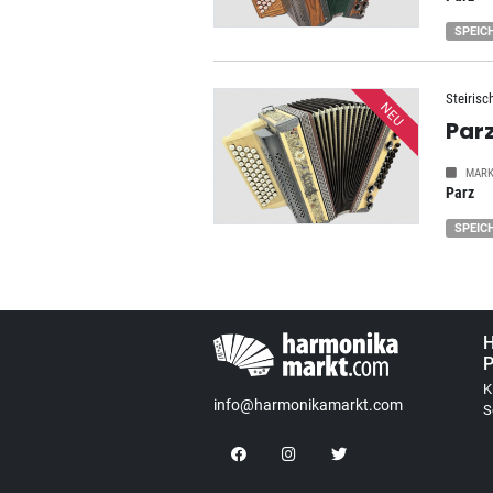
SPEIC
Steirisc
NEU
Par
MARK
Parz
SPEIC
H
P
K
info@harmonikamarkt.com
S