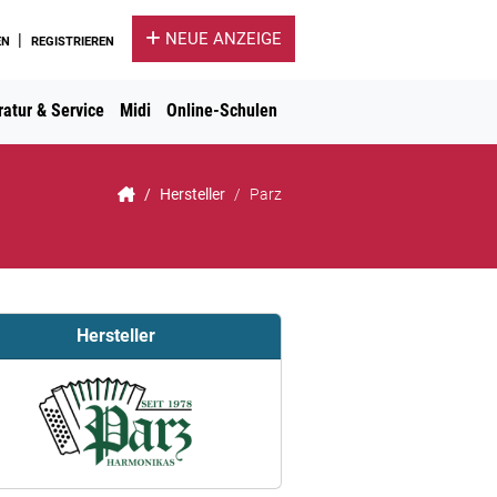
NEUE ANZEIGE
|
EN
REGISTRIEREN
atur & Service
Midi
Online-Schulen
Hersteller
Parz
Hersteller