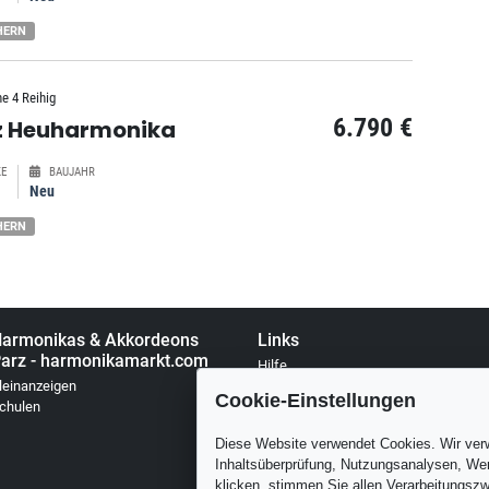
HERN
he 4 Reihig
6.790 €
z Heuharmonika
E
BAUJAHR
Neu
HERN
armonikas & Akkordeons
Links
arz - harmonikamarkt.com
Hilfe
leinanzeigen
Über uns
Cookie-Einstellungen
chulen
Kontakt
Datenschutz
Diese Website verwendet Cookies. Wir ver
Rechtlichen Hinweises
Inhaltsüberprüfung, Nutzungsanalysen, Wer
Cookie-Einstellungen
klicken, stimmen Sie allen Verarbeitungszw