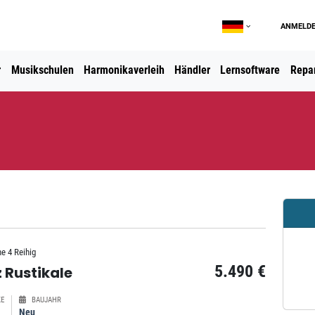
ANMELD
r
Musikschulen
Harmonikaverleih
Händler
Lernsoftware
Repar
he 4 Reihig
5.490 €
 Rustikale
E
BAUJAHR
Neu