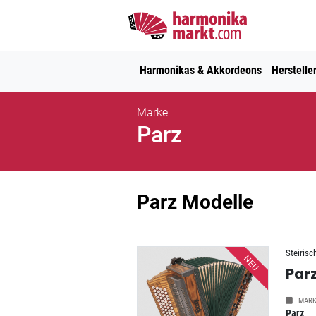
Harmonikas & Akkordeons
Herstelle
Marke
Parz
Parz Modelle
Steirisc
NEU
Parz
MARK
Parz